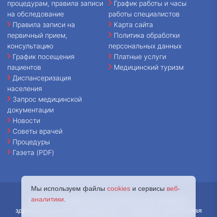
процедурам, правила записи
График работы и часы
на обследование
работы специалистов
Правила записи на
Карта сайта
первичный прием,
Политика обработки
консультацию
персональных данных
График посещения
Платные услуги
пациентов
Медицинский туризм
Диспансеризация
населения
Запрос медицинской
документации
Новости
Советы врачей
Процедуры
Газета (PDF)
Мы используем файлы
cookies
и сервисы
веб-
аналитики
.
© 2026 - Государственное бюджетное учреждение
здравоохранения города Москвы «Городская клиническая