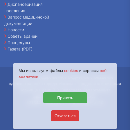
Диспансеризация
населения
Запрос медицинской
документации
Новости
Советы врачей
Процедуры
Газета (PDF)
Мы используем файлы
cookies
и сервисы
веб-
аналитики
.
© 2026 - Государственное бюджетное учреждение
здравоохранения города Москвы «Городская клиническая
больница имени В.В. Вересаева Департамента
здравоохранения города Москвы.
Принять
127644, г. Москва, ул. Лобненская, д. 10
Отказаться