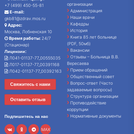
организации
+7 (499) 450-55-81
Администрация
E-mail:
Наши врачи
gkb81@zdrav.mos.ru
Кафедры
Адрес:
История
Москва, Лобненская 10
Книга 85 лет больнице
Время работы:
24/7
(PDF, 50мб)
(Стационар)
Вакансии
Лицензии:
Отзывы – Больница В.В.
Л041-01137-77_00555035
Вересаева
Л017-01137-77_00391168
Прием обращений
Л042-01137-77_00392163
Общественный совет
Вопрос-ответ (Часто
Свяжитесь с нами
задаваемые вопросы)
Структура организации
Оставить отзыв
Противодействие
коррупции
Нормативные документы
Подпишитесь на нас
MAX