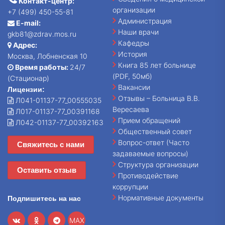
Контакт-центр:
организации
+7 (499) 450-55-81
Администрация
E-mail:
Наши врачи
gkb81@zdrav.mos.ru
Кафедры
Адрес:
История
Москва, Лобненская 10
Книга 85 лет больнице
Время работы:
24/7
(PDF, 50мб)
(Стационар)
Вакансии
Лицензии:
Отзывы – Больница В.В.
Л041-01137-77_00555035
Вересаева
Л017-01137-77_00391168
Прием обращений
Л042-01137-77_00392163
Общественный совет
Вопрос-ответ (Часто
Свяжитесь с нами
задаваемые вопросы)
Структура организации
Оставить отзыв
Противодействие
коррупции
Нормативные документы
Подпишитесь на нас
MAX