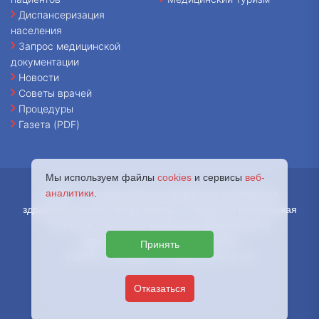
Диспансеризация
населения
Запрос медицинской
документации
Новости
Советы врачей
Процедуры
Газета (PDF)
Мы используем файлы
cookies
и сервисы
веб-
аналитики
.
© 2026 - Государственное бюджетное учреждение
здравоохранения города Москвы «Городская клиническая
больница имени В.В. Вересаева Департамента
здравоохранения города Москвы.
Принять
127644, г. Москва, ул. Лобненская, д. 10
Отказаться