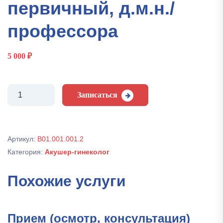
первичный, д.м.н./
профессора
5 000
₽
Количество
Записаться
Прием
(осмотр,
консультация)
врача-
Артикул:
В01.001.001.2
акушера-
Категория:
Акушер-гинеколог
гинеколога
первичный,
д.м.н./
Похожие услуги
профессора
Прием (осмотр, консультация)