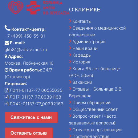
О КЛИНИКЕ
Контакты
Сведения о медицинской
Контакт-центр:
организации
+7 (499) 450-55-81
Администрация
E-mail:
Наши врачи
gkb81@zdrav.mos.ru
Кафедры
Адрес:
История
Москва, Лобненская 10
Книга 85 лет больнице
Время работы:
24/7
(PDF, 50мб)
(Стационар)
Вакансии
Лицензии:
Отзывы – Больница В.В.
Л041-01137-77_00555035
Вересаева
Л017-01137-77_00391168
Прием обращений
Л042-01137-77_00392163
Общественный совет
Вопрос-ответ (Часто
Свяжитесь с нами
задаваемые вопросы)
Структура организации
Оставить отзыв
Противодействие