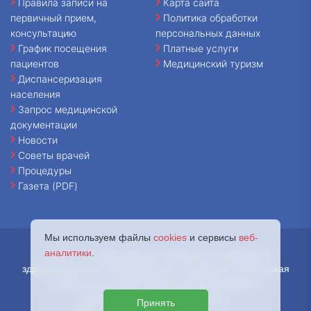
Правила записи на
Карта сайта
первичный прием,
Политика обработки
консультацию
персональных данных
График посещения
Платные услуги
пациентов
Медицинский туризм
Диспансеризация
населения
Запрос медицинской
документации
Новости
Советы врачей
Процедуры
Газета (PDF)
Мы используем файлы
cookies
и сервисы
веб-
аналитики
.
© 2026 - Государственное бюджетное учреждение
здравоохранения города Москвы «Городская клиническая
больница имени В.В. Вересаева Департамента
здравоохранения города Москвы.
Принять