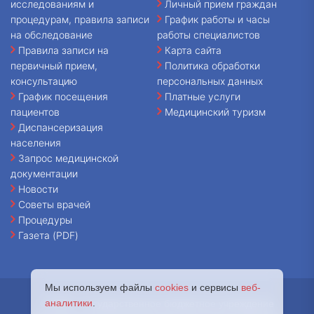
исследованиям и
Личный прием граждан
процедурам, правила записи
График работы и часы
на обследование
работы специалистов
Правила записи на
Карта сайта
первичный прием,
Политика обработки
консультацию
персональных данных
График посещения
Платные услуги
пациентов
Медицинский туризм
Диспансеризация
населения
Запрос медицинской
документации
Новости
Советы врачей
Процедуры
Газета (PDF)
Мы используем файлы
cookies
и сервисы
веб-
аналитики
.
© 2026 - Государственное бюджетное учреждение