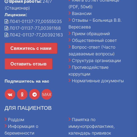
Время работы:
24/7
(PDF, 50мб)
(Стационар)
Вакансии
Лицензии:
Отзывы – Больница В.В.
Л041-01137-77_00555035
Вересаева
Л017-01137-77_00391168
Прием обращений
Л042-01137-77_00392163
Общественный совет
Вопрос-ответ (Часто
Свяжитесь с нами
задаваемые вопросы)
Структура организации
Оставить отзыв
Противодействие
коррупции
Нормативные документы
Подпишитесь на нас
MAX
ДЛЯ ПАЦИЕНТОВ
Роддом
Памятка по
Информация о
иммунопрофилактике,
беременности
календарь прививок