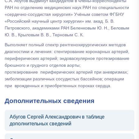
С.А. Абугов выдвинут кандидатом в члены-корреспонденты
РАН по отделению медицинских наук РАН по специальности
«сердечно-сосудистая хирургия» Учёным советом ФГБНУ
«Российский научный центр хирургии» им. акад. Б. В.
Петровского, академиками РАН Беленковым Ю. Н., Беловым
Ю. В., Крыловым В. В., Терновым С. К.
Выполняет полный спектр рентгенохирургических методов
диагностики и лечения: стентирование коронарных артерий,
периферических артерий; эндоваскулярное протезирование
брюшного и грудного отделов аорты;
протезирование периферических артерий при аневризмах;
эмболизации различных сосудистых бассейнов; операции
при врожденных и приобретенных пороках сердца.
Дополнительных сведения
Абугов Сергей Александрович в таблице
дополнительных сведений