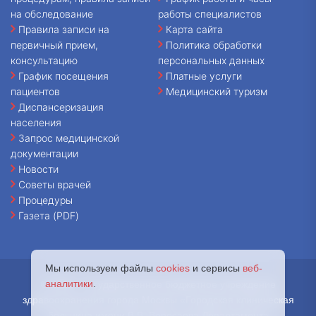
на обследование
работы специалистов
Правила записи на
Карта сайта
первичный прием,
Политика обработки
консультацию
персональных данных
График посещения
Платные услуги
пациентов
Медицинский туризм
Диспансеризация
населения
Запрос медицинской
документации
Новости
Советы врачей
Процедуры
Газета (PDF)
Мы используем файлы
cookies
и сервисы
веб-
аналитики
.
© 2026 - Государственное бюджетное учреждение
здравоохранения города Москвы «Городская клиническая
больница имени В.В. Вересаева Департамента