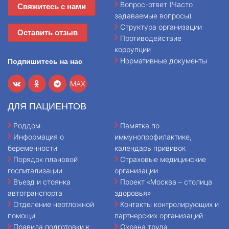
Вопрос-ответ (Часто
Свяжитесь с нами
задаваемые вопросы)
Структура организации
Оставить отзыв
Противодействие
коррупции
Нормативные документы
Подпишитесь на нас
MAX
ДЛЯ ПАЦИЕНТОВ
Роддом
Памятка по
Информация о
иммунопрофилактике,
беременности
календарь прививок
Порядок плановой
Страховые медицинские
госпитализации
организации
Въезд и стоянка
Проект «Москва – столица
автотранспорта
здоровья»
Отделение неотложной
Контакты контролирующих и
помощи
партнерских организаций
Правила подготовки к
Охрана труда