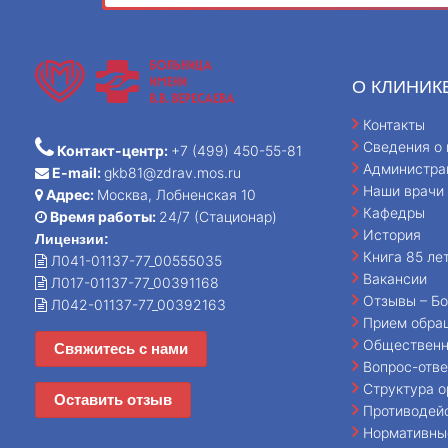
О КЛИНИК
Контакты
Сведения о 
Контакт-центр:
+7 (499) 450-55-81
Администра
E-mail:
gkb81@zdrav.mos.ru
Наши врачи
Адрес:
Москва, Лобненская 10
Кафедры
Время работы:
24/7 (Стационар)
История
Лицензии:
Книга 85 ле
Л041-01137-77_00555035
Вакансии
Л017-01137-77_00391168
Отзывы – Бо
Л042-01137-77_00392163
Прием обра
Общественн
Свяжитесь с нами
Вопрос-отве
Структура о
Оставить отзыв
Противодей
Нормативны