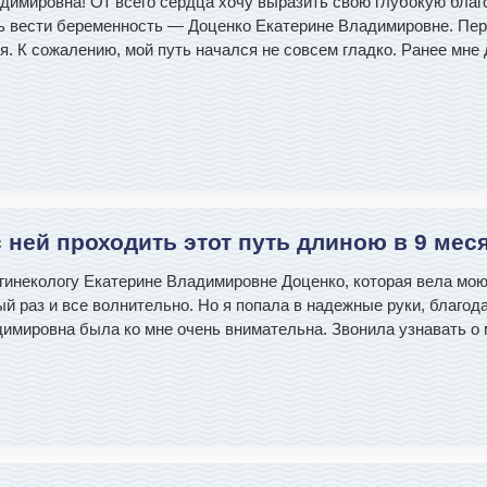
имировна! От всего сердца хочу выразить свою глубокую благо
ь вести беременность — Доценко Екатерине Владимировне. Пер
ия. К сожалению, мой путь начался не совсем гладко. Ранее мн
ней проходить этот путь длиною в 9 мес
инекологу Екатерине Владимировне Доценко, которая вела мою 
ый раз и все волнительно. Но я попала в надежные руки, благода
димировна была ко мне очень внимательна. Звонила узнавать о