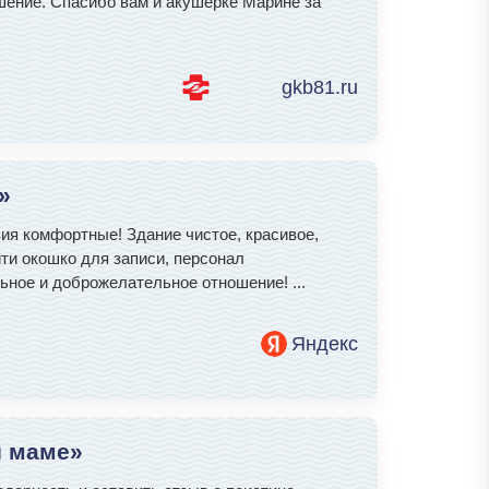
шение. Спасибо вам и акушерке Марине за
gkb81.ru
»
вия комфортные! Здание чистое, красивое,
ти окошко для записи, персонал
ельное и доброжелательное отношение!
...
Яндекс
й маме»