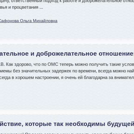
ачу, ответственный подход к работе и доброжелательное отно
овья и процветания
...
Сафонова Ольга Михайловна
мательное и доброжелательное отношение
.В. Как здорово, что по ОМС теперь можно получить такие усло
риемы без значительных задержек по времени, всегда можно най
сегда в хорошем настроении, я очень ей благодарна за внимат
ойствие, которые так необходимы будуще