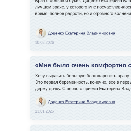
Врач с большой буквы Доценко Екатерина Влад
лучшем враче, у которого мне посчастливилос
время, полное радости, но и огромного волнен
...
Доценко Екатерина Владимировна
10.03.2026
«Мне было очень комфортно с 
Хочу выразить большую благодарность врачу-г
Это первая беременность, конечно, все в перв
держу дочку. С первого приема Екатерина Вла
Доценко Екатерина Владимировна
13.01.2026