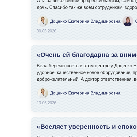
О.М за высочайший профессионализм, самоотд
дочь. Спасибо так же всем сотрудникам, здор
Доценко Екатерина Владимировна
30.06.2026
«Очень ей благодарна за вни
Вела беременность в этом центре у Доценко Е
удобное, качественное новое оборудование, п
доброжелательный. А доктор ответственная, в
Доценко Екатерина Владимировна
13.06.2026
«Вселяет уверенность и спок