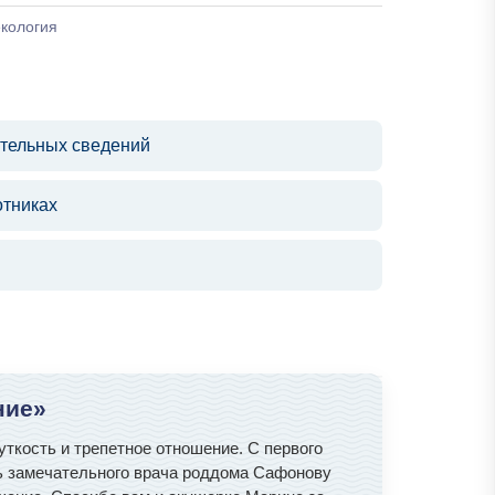
екология
ительных сведений
отниках
ние»
ткость и трепетное отношение. С первого
ть замечательного врача роддома Сафонову