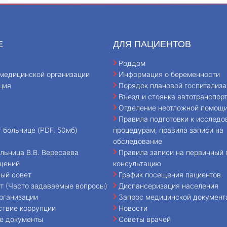
Е
ДЛЯ ПАЦИЕНТОВ
Роддом
медицинской организации
Информация о беременности
ция
Порядок плановой госпитализа
Въезд и стоянка автотранспор
Отделение неотложной помощ
Правила подготовки к исследо
т больнице (PDF, 50мб)
процедурам, правила записи на
обследование
льница В.В. Вересаева
Правила записи на первичный 
щений
консультацию
ый совет
График посещения пациентов
т (Часто задаваемые вопросы)
Диспансеризация населения
рганизации
Запрос медицинской документ
ствие коррупции
Новости
е документы
Советы врачей