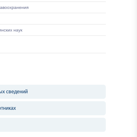
равоохранения
нских наук
ых сведений
отниках