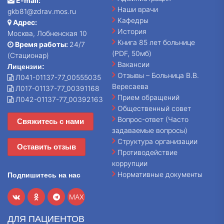
E-mail:
Наши врачи
gkb81@zdrav.mos.ru
Кафедры
Адрес:
История
Москва, Лобненская 10
Книга 85 лет больнице
Время работы:
24/7
(PDF, 50мб)
(Стационар)
Вакансии
Лицензии:
Отзывы – Больница В.В.
Л041-01137-77_00555035
Вересаева
Л017-01137-77_00391168
Прием обращений
Л042-01137-77_00392163
Общественный совет
Вопрос-ответ (Часто
Свяжитесь с нами
задаваемые вопросы)
Структура организации
Оставить отзыв
Противодействие
коррупции
Нормативные документы
Подпишитесь на нас
MAX
ДЛЯ ПАЦИЕНТОВ