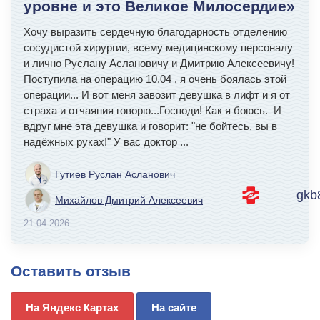
уровне и это Великое Милосердие»
Хочу выразить сердечную благодарность отделению
сосудистой хирургии, всему медицинскому персоналу
и лично Руслану Аслановичу и Дмитрию Алексеевичу!
Поступила на операцию 10.04 , я очень боялась этой
операции... И вот меня завозит девушка в лифт и я от
страха и отчаяния говорю...Господи! Как я боюсь. И
вдруг мне эта девушка и говорит: "не бойтесь, вы в
надёжных руках!" У вас доктор
...
Гутиев Руслан Асланович
gkb
Михайлов Дмитрий Алексеевич
21.04.2026
Оставить отзыв
На Яндекс Картах
На сайте