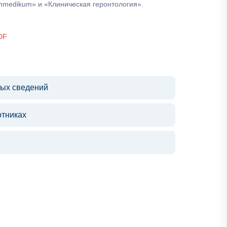
mmedikum» и «Клиническая геронтология».
DF
ных сведений
отниках