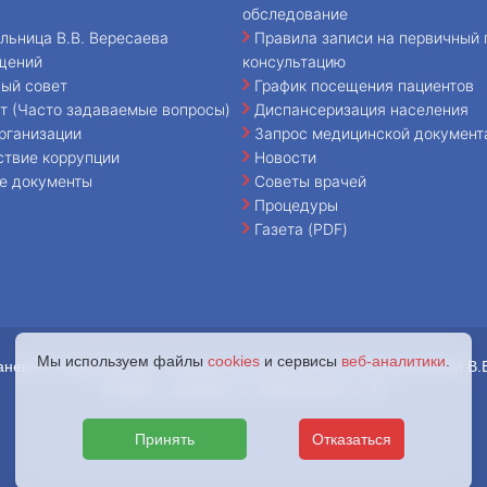
обследование
льница В.В. Вересаева
Правила записи на первичный 
щений
консультацию
ый совет
График посещения пациентов
т (Часто задаваемые вопросы)
Диспансеризация населения
рганизации
Запрос медицинской документ
ствие коррупции
Новости
е документы
Советы врачей
Процедуры
Газета (PDF)
Мы используем файлы
cookies
и сервисы
веб-аналитики
.
анения города Москвы «Городская клиническая больница имени В.
127644, г. Москва, ул. Лобненская, д. 10
Принять
Отказаться