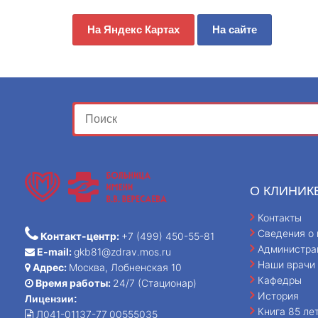
На Яндекс Картах
На сайте
О КЛИНИК
Контакты
Сведения о 
Контакт-центр:
+7 (499) 450-55-81
Администра
E-mail:
gkb81@zdrav.mos.ru
Наши врачи
Адрес:
Москва, Лобненская 10
Кафедры
Время работы:
24/7 (Стационар)
История
Лицензии:
Книга 85 ле
Л041-01137-77_00555035