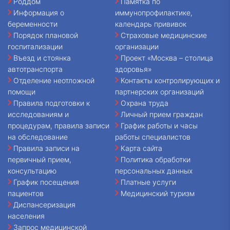
Роддом
Памятка по
Информация о
иммунопрофилактике,
беременности
календарь прививок
Порядок плановой
Страховые медицинские
госпитализации
организации
Въезд и стоянка
Проект «Москва – столица
автотранспорта
здоровья»
Отделение неотложной
Контакты контролирующих и
помощи
партнерских организаций
Правила подготовки к
Охрана труда
исследованиям и
Личный прием граждан
процедурам, правила записи
График работы и часы
на обследование
работы специалистов
Правила записи на
Карта сайта
первичный прием,
Политика обработки
консультацию
персональных данных
График посещения
Платные услуги
пациентов
Медицинский туризм
Диспансеризация
населения
Запрос медицинской