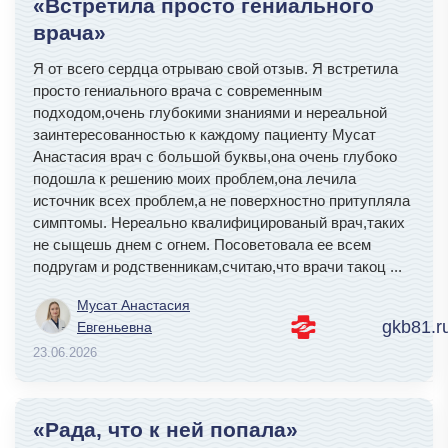
«Встретила просто гениального
врача»
Я от всего сердца отрываю свой отзыв. Я встретила
просто гениального врача с современным
подходом,очень глубокими знаниями и нереальной
заинтересованностью к каждому пациенту Мусат
Анастасия врач с большой буквы,она очень глубоко
подошла к решению моих проблем,она лечила
источник всех проблем,а не поверхностно притупляла
симптомы. Нереально квалифицированый врач,таких
не сыщешь днем с огнем. Посоветовала ее всем
подругам и родственникам,считаю,что врачи такоц
...
Мусат Анастасия
gkb81.r
Евгеньевна
23.06.2026
«Рада, что к ней попала»