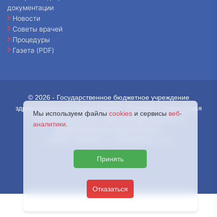
документации
Новости
Советы врачей
Процедуры
Газета (PDF)
© 2026 - Государственное бюджетное учреждение
здравоохранения города Москвы «Городская клиническая
Мы используем файлы
cookies
и сервисы
веб-
больница имени В.В. Вересаева Департамента
аналитики
.
здравоохранения города Москвы.
127644, г. Москва, ул. Лобненская, д. 10
Принять
Отказаться