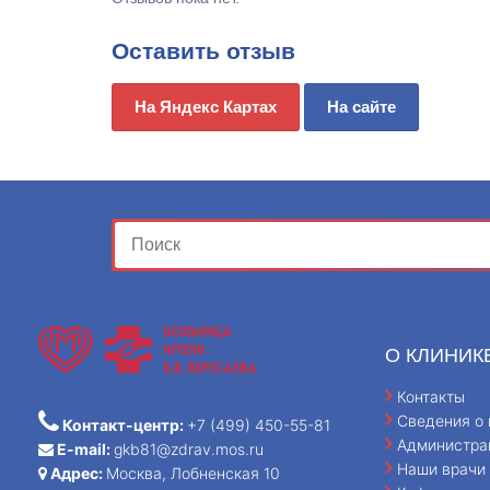
Оставить отзыв
На Яндекс Картах
На сайте
О КЛИНИК
Контакты
Сведения о 
Контакт-центр:
+7 (499) 450-55-81
Администра
E-mail:
gkb81@zdrav.mos.ru
Наши врачи
Адрес:
Москва, Лобненская 10