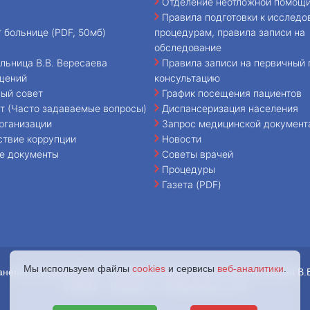
Отделение неотложной помощ
Правила подготовки к исследо
т больнице (PDF, 50мб)
процедурам, правила записи на
обследование
льница В.В. Вересаева
Правила записи на первичный 
щений
консультацию
ый совет
График посещения пациентов
т (Часто задаваемые вопросы)
Диспансеризация населения
рганизации
Запрос медицинской документ
ствие коррупции
Новости
е документы
Советы врачей
Процедуры
Газета (PDF)
Мы используем файлы
cookies
и сервисы
веб-аналитики
.
анения города Москвы «Городская клиническая больница имени В.
127644, г. Москва, ул. Лобненская, д. 10