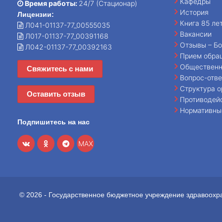
Кафедры
Время работы:
24/7 (Стационар)
История
Лицензии:
Книга 85 ле
Л041-01137-77_00555035
Вакансии
Л017-01137-77_00391168
Отзывы – Бо
Л042-01137-77_00392163
Прием обра
Общественн
Свяжитесь с нами
Вопрос-отве
Структура о
Оставить отзыв
Противодей
Нормативны
Подпишитесь на нас
MAX
© 2026 - Государственное бюджетное учреждение здравоохр