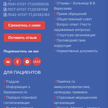
Отзывы – Больница В.В.
Л041-01137-77_00555035
Вересаева
Л017-01137-77_00391168
Прием обращений
Л042-01137-77_00392163
Общественный совет
Вопрос-ответ (Часто
Свяжитесь с нами
задаваемые вопросы)
Структура организации
Оставить отзыв
Противодействие
коррупции
Нормативные документы
Подпишитесь на нас
MAX
ДЛЯ ПАЦИЕНТОВ
Роддом
Памятка по
Информация о
иммунопрофилактике,
беременности
календарь прививок
Порядок плановой
Страховые медицинские
госпитализации
организации
Въезд и стоянка
Проект «Москва – столица