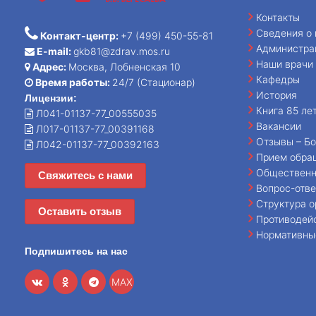
Контакты
Сведения о 
Контакт-центр:
+7 (499) 450-55-81
Администра
E-mail:
gkb81@zdrav.mos.ru
Наши врачи
Адрес:
Москва, Лобненская 10
Кафедры
Время работы:
24/7 (Стационар)
История
Лицензии:
Книга 85 ле
Л041-01137-77_00555035
Вакансии
Л017-01137-77_00391168
Отзывы – Бо
Л042-01137-77_00392163
Прием обра
Общественн
Свяжитесь с нами
Вопрос-отве
Структура о
Оставить отзыв
Противодей
Нормативны
Подпишитесь на нас
MAX