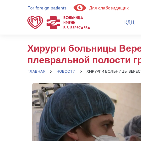
For foreign patients
Для слабовидящих
КДЦ
Хирурги больницы Вере
плевральной полости г
ГЛАВНАЯ
НОВОСТИ
ХИРУРГИ БОЛЬНИЦЫ ВЕРЕС