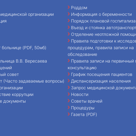
Роддом
медицинской организации
Информация о беременности
ция
Порядок плановой госпитализа
Въезд и стоянка автотранспор
Отделение неотложной помощ
Правила подготовки к исследо
т больнице (PDF, 50мб)
процедурам, правила записи на
обследование
льница В.В. Вересаева
Правила записи на первичный 
щений
консультацию
ый совет
График посещения пациентов
т (Часто задаваемые вопросы)
Диспансеризация населения
рганизации
Запрос медицинской документ
ствие коррупции
Новости
е документы
Советы врачей
Процедуры
Газета (PDF)