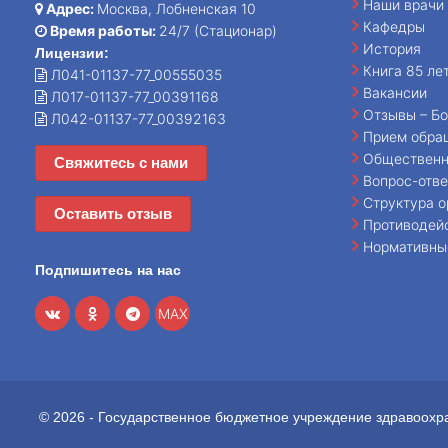
Наши врачи
Адрес:
Москва, Лобненская 10
Кафедры
Время работы:
24/7 (Стационар)
История
Лицензии:
Книга 85 ле
Л041-01137-77_00555035
Вакансии
Л017-01137-77_00391168
Отзывы – Бо
Л042-01137-77_00392163
Прием обра
Общественн
Свяжитесь с нами
Вопрос-отве
Структура о
Оставить отзыв
Противодей
Нормативны
Подпишитесь на нас
MAX
© 2026 - Государственное бюджетное учреждение здравоохр