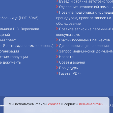
Въезд и стоянка автотранспор
Отделение неотложной помощ
Правила подготовки к исследо
т больнице (PDF, 50мб)
процедурам, правила записи на
обследование
льница В.В. Вересаева
Правила записи на первичный 
щений
консультацию
ый совет
График посещения пациентов
т (Часто задаваемые вопросы)
Диспансеризация населения
рганизации
Запрос медицинской документ
ствие коррупции
Новости
е документы
Советы врачей
Процедуры
Газета (PDF)
Мы используем файлы
cookies
и сервисы
веб-аналитики
.
анения города Москвы «Городская клиническая больница имени В.
127644, г. Москва, ул. Лобненская, д. 10