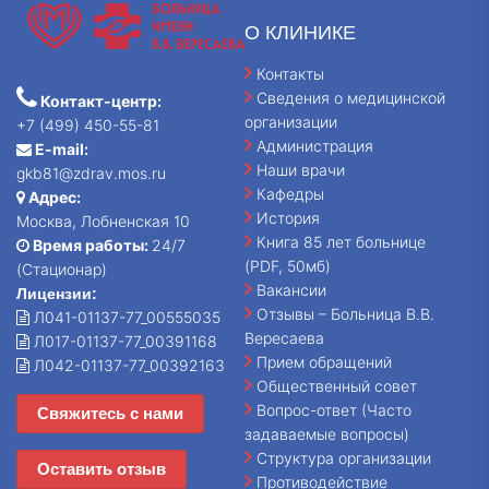
О КЛИНИКЕ
Контакты
Сведения о медицинской
Контакт-центр:
организации
+7 (499) 450-55-81
Администрация
E-mail:
Наши врачи
gkb81@zdrav.mos.ru
Кафедры
Адрес:
История
Москва, Лобненская 10
Книга 85 лет больнице
Время работы:
24/7
(PDF, 50мб)
(Стационар)
Вакансии
Лицензии:
Отзывы – Больница В.В.
Л041-01137-77_00555035
Вересаева
Л017-01137-77_00391168
Прием обращений
Л042-01137-77_00392163
Общественный совет
Вопрос-ответ (Часто
Свяжитесь с нами
задаваемые вопросы)
Структура организации
Оставить отзыв
Противодействие