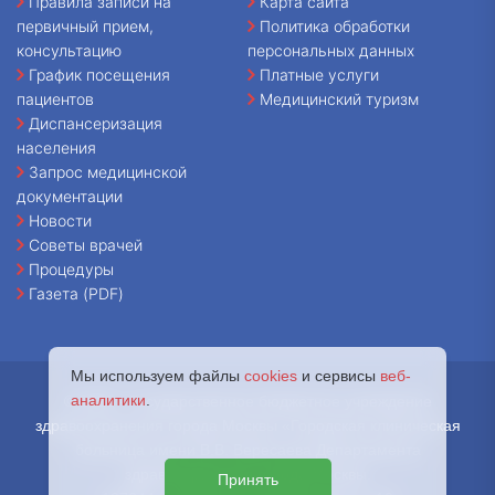
Правила записи на
Карта сайта
первичный прием,
Политика обработки
консультацию
персональных данных
График посещения
Платные услуги
пациентов
Медицинский туризм
Диспансеризация
населения
Запрос медицинской
документации
Новости
Советы врачей
Процедуры
Газета (PDF)
Мы используем файлы
cookies
и сервисы
веб-
аналитики
.
© 2026 - Государственное бюджетное учреждение
здравоохранения города Москвы «Городская клиническая
больница имени В.В. Вересаева Департамента
здравоохранения города Москвы.
Принять