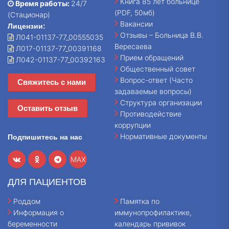
Книга 85 лет больнице
Время работы:
24/7
(PDF, 50мб)
(Стационар)
Вакансии
Лицензии:
Отзывы – Больница В.В.
Л041-01137-77_00555035
Вересаева
Л017-01137-77_00391168
Прием обращений
Л042-01137-77_00392163
Общественный совет
Вопрос-ответ (Часто
Свяжитесь с нами
задаваемые вопросы)
Структура организации
Оставить отзыв
Противодействие
коррупции
Нормативные документы
Подпишитесь на нас
MAX
ДЛЯ ПАЦИЕНТОВ
Роддом
Памятка по
Информация о
иммунопрофилактике,
беременности
календарь прививок