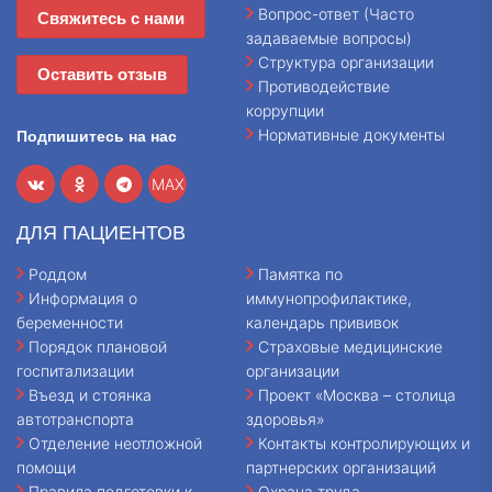
Вопрос-ответ (Часто
Свяжитесь с нами
задаваемые вопросы)
Структура организации
Оставить отзыв
Противодействие
коррупции
Нормативные документы
Подпишитесь на нас
MAX
ДЛЯ ПАЦИЕНТОВ
Роддом
Памятка по
Информация о
иммунопрофилактике,
беременности
календарь прививок
Порядок плановой
Страховые медицинские
госпитализации
организации
Въезд и стоянка
Проект «Москва – столица
автотранспорта
здоровья»
Отделение неотложной
Контакты контролирующих и
помощи
партнерских организаций
Правила подготовки к
Охрана труда