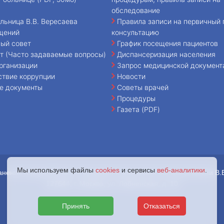
обследование
льница В.В. Вересаева
Правила записи на первичный 
щений
консультацию
ый совет
График посещения пациентов
т (Часто задаваемые вопросы)
Диспансеризация населения
рганизации
Запрос медицинской документ
ствие коррупции
Новости
е документы
Советы врачей
Процедуры
Газета (PDF)
Мы используем файлы
cookies
и сервисы
веб-аналитики
.
анения города Москвы «Городская клиническая больница имени В.
127644, г. Москва, ул. Лобненская, д. 10
Принять
Отказаться