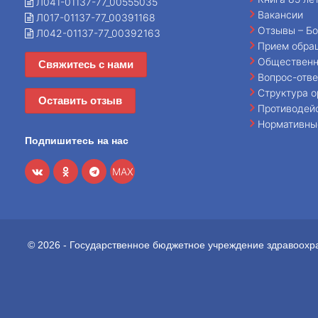
Л041-01137-77_00555035
Вакансии
Л017-01137-77_00391168
Отзывы – Бо
Л042-01137-77_00392163
Прием обра
Общественн
Свяжитесь с нами
Вопрос-отве
Структура о
Оставить отзыв
Противодей
Нормативны
Подпишитесь на нас
MAX
© 2026 - Государственное бюджетное учреждение здравоохр