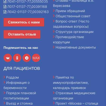
Отзывы – Больница В.В.
Л041-01137-77_00555035
Вересаева
Л017-01137-77_00391168
Прием обращений
Л042-01137-77_00392163
Общественный совет
Вопрос-ответ (Часто
Свяжитесь с нами
задаваемые вопросы)
Структура организации
Оставить отзыв
Противодействие
коррупции
Нормативные документы
Подпишитесь на нас
MAX
ДЛЯ ПАЦИЕНТОВ
Роддом
Памятка по
Информация о
иммунопрофилактике,
беременности
календарь прививок
Порядок плановой
Страховые медицинские
госпитализации
организации
Въезд и стоянка
Проект «Москва – столица