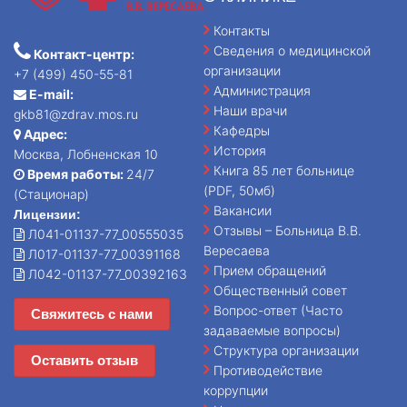
Контакты
Сведения о медицинской
Контакт-центр:
организации
+7 (499) 450-55-81
Администрация
E-mail:
Наши врачи
gkb81@zdrav.mos.ru
Кафедры
Адрес:
История
Москва, Лобненская 10
Книга 85 лет больнице
Время работы:
24/7
(PDF, 50мб)
(Стационар)
Вакансии
Лицензии:
Отзывы – Больница В.В.
Л041-01137-77_00555035
Вересаева
Л017-01137-77_00391168
Прием обращений
Л042-01137-77_00392163
Общественный совет
Вопрос-ответ (Часто
Свяжитесь с нами
задаваемые вопросы)
Структура организации
Оставить отзыв
Противодействие
коррупции