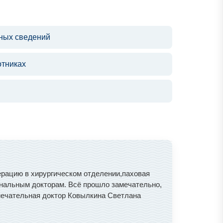
ьных сведений
отниках
перацию в хирургическом отделении,паховая
иональным докторам. Всё прошло замечательно,
амечательная доктор Ковылкина Светлана