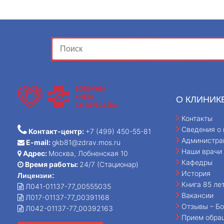
О КЛИНИК
Контакты
Сведения о 
Контакт-центр:
+7 (499) 450-55-81
Администра
E-mail:
gkb81@zdrav.mos.ru
Наши врачи
Адрес:
Москва, Лобненская 10
Кафедры
Время работы:
24/7 (Стационар)
История
Лицензии:
Книга 85 ле
Л041-01137-77_00555035
Вакансии
Л017-01137-77_00391168
Отзывы – Бо
Л042-01137-77_00392163
Прием обра