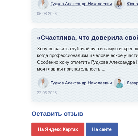
Гудков Александр Николаевич
Юхно
06.08.2026
«Счастлива, что доверила св
Хочу выразить глубочайшую и самую искренню
когда профессионализм и человеческое участи
Особенно хочу отметить Гудкова Александра Н
моя главная признательность
...
Гудков Александр Николаевич
Лаза
22.06.2026
Оставить отзыв
На Яндекс Картах
На сайте