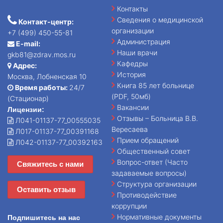
Контакты
Сведения о медицинской
Контакт-центр:
организации
+7 (499) 450-55-81
Администрация
E-mail:
Наши врачи
gkb81@zdrav.mos.ru
Кафедры
Адрес:
История
Москва, Лобненская 10
Книга 85 лет больнице
Время работы:
24/7
(PDF, 50мб)
(Стационар)
Вакансии
Лицензии:
Отзывы – Больница В.В.
Л041-01137-77_00555035
Вересаева
Л017-01137-77_00391168
Прием обращений
Л042-01137-77_00392163
Общественный совет
Вопрос-ответ (Часто
Свяжитесь с нами
задаваемые вопросы)
Структура организации
Оставить отзыв
Противодействие
коррупции
Нормативные документы
Подпишитесь на нас