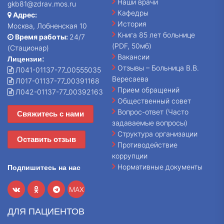
Наши врачи
gkb81@zdrav.mos.ru
Кафедры
Адрес:
История
Москва, Лобненская 10
Книга 85 лет больнице
Время работы:
24/7
(PDF, 50мб)
(Стационар)
Вакансии
Лицензии:
Отзывы – Больница В.В.
Л041-01137-77_00555035
Вересаева
Л017-01137-77_00391168
Прием обращений
Л042-01137-77_00392163
Общественный совет
Вопрос-ответ (Часто
Свяжитесь с нами
задаваемые вопросы)
Структура организации
Оставить отзыв
Противодействие
коррупции
Нормативные документы
Подпишитесь на нас
MAX
ДЛЯ ПАЦИЕНТОВ